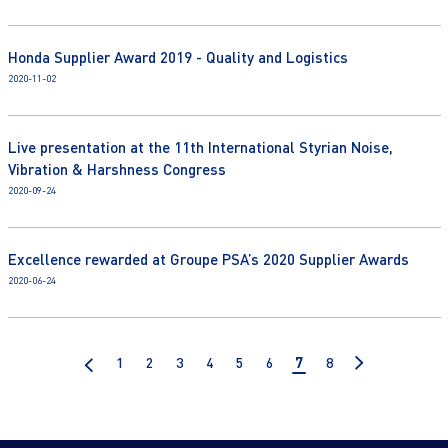
Honda Supplier Award 2019 - Quality and Logistics
2020-11-02
Live presentation at the 11th International Styrian Noise,
Vibration & Harshness Congress
2020-09-24
Excellence rewarded at Groupe PSA’s 2020 Supplier Awards
2020-06-24
1
2
3
4
5
6
7
8