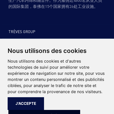
生产汽车内饰和隔音件。作为雇佣近4600名从业人员
的国际集团，泰佛在15个国家拥有26处工业设施。
TRÈVES GROUP
产品与专业知识
Nous utilisons des cookies
可持续发展
Nous utilisons des cookies et d'autres
technologies de suivi pour améliorer votre
招聘
expérience de navigation sur notre site, pour vous
montrer un contenu personnalisé et des publicités
ciblées, pour analyser le trafic de notre site et
新闻
pour comprendre la provenance de nos visiteurs.
联系方式
J'ACCEPTE