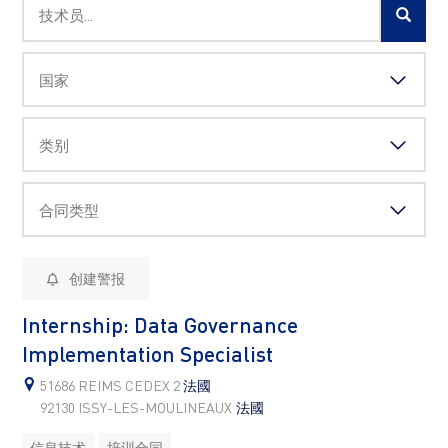
创建警报
Internship: Data Governance
Implementation Specialist
51686 REIMS CEDEX 2
法國
92130 ISSY-LES-MOULINEAUX
法國
信息技术
培训合同