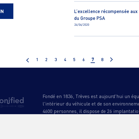
IN
L’excellence récompensée aux
du Groupe PSA
24/06/2020
1
2
3
4
5
6
7
8
Fondé en 1836, Trèves est aujourd'hui un éq
l'intérieur du véhicule et de son environne
4600 personnes, il dispose de 26 implantatio
PERTISES
DÉVELOPPEMENT DURABLE
CARRIÈR