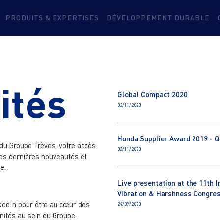
PRODUITS & EXPERTISES
DÉVELOPPEMENT DURABLE
ités
Global Compact 2020
02/11/2020
Honda Supplier Award 2019 - Qu
 du Groupe Trèves, votre accès
02/11/2020
 des dernières nouveautés et
e.
Live presentation at the 11th I
Vibration & Harshness Congre
kedIn pour être au cœur des
24/09/2020
nités au sein du Groupe.