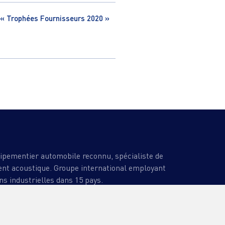
 « Trophées Fournisseurs 2020 »
uipementier automobile reconnu, spécialiste de
ment acoustique. Groupe international employant
ns industrielles dans 15 pays.
ES
ACTUALITÉS
CONTACT